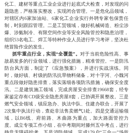
化工、建材等重点工业企业进行起底式大检查，对发现的问
题隐患，严格落实整改，实现闭合管理。一是危化品领域，
对辖区内6家加油站、6家化工企业实行外聘专家包保责任
制，时刻跟踪管理。二是工贸领域，做好机械铸造、粉尘涉
爆、涉氨制冷、有限空间作业等安全风险管控和隐患治理，
组织53名电工、焊工等特种作业人员进行学习考评，坚决杜
绝冒险作业的发生。
抓牢重点行业，实现“全覆盖”。
对于当前危险性高、事
故易发多的行业领域，进行强化措施，精准管控。一是防汛
防台风方面，制定了《应急预案》，并进行实战演练。同
时，做好镇、村级的防汛抗旱物料储备，对十字河、小魏河
重点段做好隐患排查，落实落细各项防汛措施，确保安全度
汛。二是建筑施工领域，完成房屋安全排查19668套，经专
家鉴定存有CD级安全隐患房屋8套，已协调开展整改。三是
燃气安全领域，镇应急办、执法中队、住建办联合，开展了
2次集中执法行动，查处非法售卖燃气1处。四是交通运输领
域，以B6线、府前路、木曲路为重点，加大路面管控力
度。成立专项工作小组，在中考期间对滕州五中考点，进行
静音无障碍护考。五是消防领域，完成179户“三合一”场所