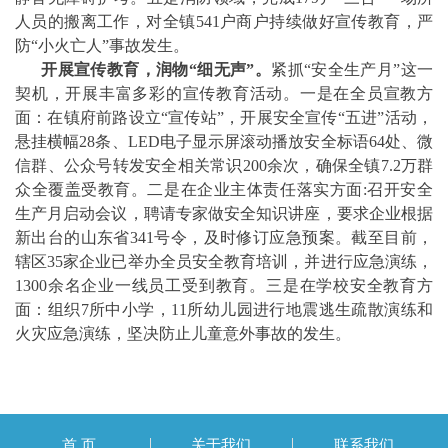
人员的搬离工作，对全镇541户商户持续做好宣传教育，严
防“小火亡人”事故发生。
开展宣传教育，润物“细无声”。
紧抓“安全生产月”这一
契机，开展丰富多彩的宣传教育活动。一是在全员宣教方
面：在镇府前路设立“宣传站”，开展安全宣传“五进”活动，
悬挂横幅28条、LED电子显示屏滚动播放安全标语64处、微
信群、公众号转发安全相关常识200余次，确保全镇7.2万群
众全覆盖受教育。二是在企业主体责任落实方面:召开安全
生产月启动会议，聘请专家做安全知识讲座，要求企业根据
新出台的山东省341号令，及时修订应急预案。截至目前，
辖区35家企业已举办全员安全教育培训，并进行应急演练，
1300余名企业一线员工受到教育。三是在学校安全教育方
面：组织7所中小学，11所幼儿园进行地震逃生疏散演练和
火灾应急演练，坚决防止儿童意外事故的发生。
首 页
关于我们
联系我们