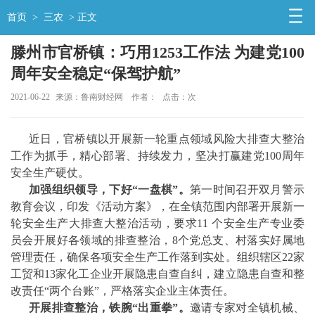
首页
>
三农
> 正文
滕州市官桥镇：巧用1253工作法 为建党100
周年安全稳定“保驾护航”
2021-06-22
来源：鲁南财经网
作者：
点击：
次
近日，官桥镇以开展新一轮重点领域风险大排查大整治
工作为抓手，精心部署、持续发力，坚决打赢建党100周年
安全生产硬仗。
加强组织领导，下好“一盘棋”。
第一时间召开双月警示
教育会议，印发《活动方案》，在全镇范围内部署开展新一
轮安全生产大排查大整治活动，要求11 个安全生产专业委
员会开展好各领域的排查整治，8个党总支、村落实好属地
管理责任，确保各项安全生产工作落到实处。组织辖区22家
工贸和13家化工企业开展隐患自查自纠，建立隐患自查和整
改责任“两个台账”，严格落实企业主体责任。
开展排查整治，铁腕“出重拳”。
邀请专家对全镇机械、