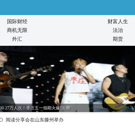
国际财经
财富人生
商机无限
法治
外汇
期货
230.27万人次！枣庄五一假期火爆“出圈”
1
/
宽》阅读分享会在山东滕州举办