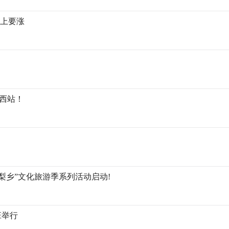
马上要涨
庄西站！
薛河梨乡”文化旅游季系列活动启动!
班举行