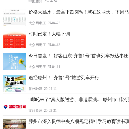
中国滕州 25-04-24
价格大跳水，最高下跌60%！就在这两天，下周
大众网枣庄 25-04-22
时间已定！大幅下调
大众网枣庄 25-04-13
今日首发！“好客山东·齐鲁1号”首班列车抵达枣
大众网枣庄 25-04-11
途经滕州！“齐鲁1号”旅游列车开行
滕州融媒 25-04-11
“哪吒来了”真人版巡游、非遗展演.... 滕州市“
文旅滕州 25-03-31
滕州市深入贯彻中央八项规定精神学习教育读书