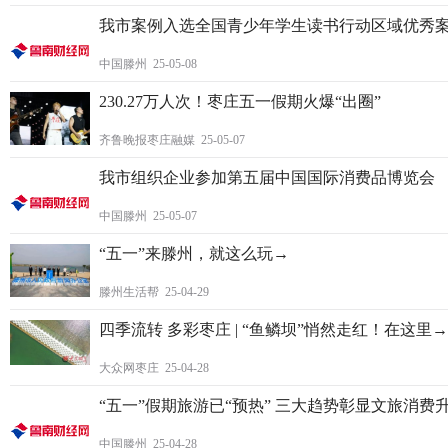
我市案例入选全国青少年学生读书行动区域优秀
中国滕州 25-05-08
230.27万人次！枣庄五一假期火爆“出圈”
齐鲁晚报枣庄融媒 25-05-07
我市组织企业参加第五届中国国际消费品博览会
中国滕州 25-05-07
“五一”来滕州，就这么玩→
滕州生活帮 25-04-29
四季流转 多彩枣庄 | “鱼鳞坝”悄然走红！在这里→
大众网枣庄 25-04-28
“五一”假期旅游已“预热” 三大趋势彰显文旅消费
中国滕州 25-04-28