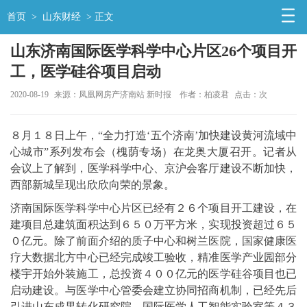
首页
>
山东财经
> 正文
山东济南国际医学科学中心片区26个项目开
工，医学硅谷项目启动
2020-08-19
来源：凤凰网房产济南站 新时报
作者：柏凌君
点击：
次
８月１８日上午，“全力打造‘五个济南’加快建设黄河流域中
心城市”系列发布会（槐荫专场）在龙奥大厦召开。记者从
会议上了解到，医学科学中心、京沪会客厅建设不断加快，
西部新城呈现出欣欣向荣的景象。
济南国际医学科学中心片区已经有２６个项目开工建设，在
建项目总建筑面积达到６５０万平方米，实现投资超过６５
０亿元。除了前面介绍的质子中心和树兰医院，国家健康医
疗大数据北方中心已经完成竣工验收，精准医学产业园部分
楼宇开始外装施工，总投资４００亿元的医学硅谷项目也已
启动建设。与医学中心管委会建立协同招商机制，已经先后
引进山东成果转化研究院、国际医学人工智能实验室等４３