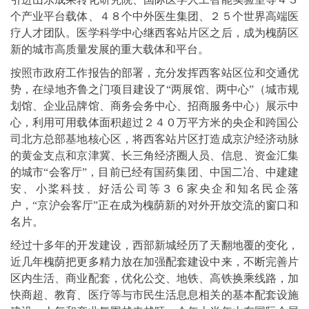
个产业平台载体、４８个中外医生集团、２５个世界高端医
疗人才团队。医学科学中心继西客站片区之后，成为槐荫区
新的城市高质量发展的重大载体和平台。
按照市政府工作报告的部署，充分发挥西客站区位和交通优
势，在绿地齐鲁之门项目建设了“两展馆、两中心”（城市规
划馆、企业品牌馆、商务会务中心、招商服务中心）展示中
心，利用可用载体面积超过２４０万平方米的央企和跨国公
司北方总部基地核心区，将西客站片区打造成京沪经济动脉
的黄金支点和京津冀、长三角经济圈人员、信息、资金汇集
的城市“会客厅”，目前已经有国药集团、中国二冶、中建建
安、小桨科技、好活公司等３６家央企和知名民企落
户，“京沪会客厅”正在成为槐荫新的对外开放交流的窗口和
名片。
经过十多年的开发建设，西部新城经历了天翻地覆的变化，
近几年槐荫把更多精力放在加强配套建设中来，不断完善片
区内生活、商业配套，优化公交、地铁、高铁换乘线路，加
快商超、教育、医疗等与市民生活息息相关的基本配套设施