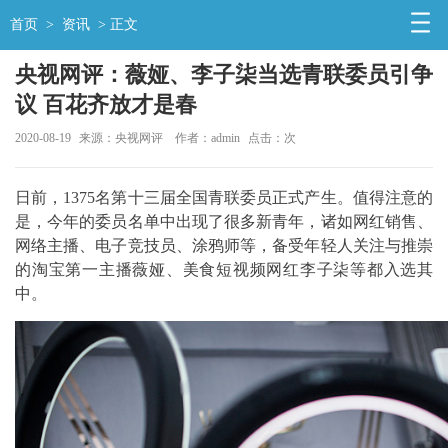
首页
>
资讯
> 正文
央视网评：薇娅、李子柒当选青联委员引争
议 百花齐放才是春
2020-08-19
来源：央视网评
作者：admin
点击：
次
日前，1375名第十三届全国青联委员正式产生。值得注意的
是，今年的委员名单中出现了很多新青年，诸如网红销售、
网络主播、电子竞技员、涂鸦师等，备受年轻人关注与推崇
的淘宝第一主播薇娅、美食短视频网红李子柒等都入选其
中。