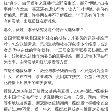
红”身份。由于近年来直播行业野蛮生长，部分“网红”出格
事件时有发生，甚至还有违法行为，让人们对“网红”身份有
所偏见。而且，许多网友并不了解薇娅、李子柒有何作为、
有何贡献，出现质疑在所难免。
那么，薇娅、李子柒究竟是否符合入选标准？
全国青联承载着国家和社会的期待，其委员的评选标准严
苛，包含政治素质、思想道德和社会形象等多个维度，当选
者是优中选优的青年榜样。十三届全国青联委员协商过程
中，始终把先进性作为委员的重要标准，而先进性体现在行
为表率、实际贡献和履职尽责等方面。
在这个选拔标准下，薇娅与李子柒的当选，不只是因为流量
巨大、名声在外、事业成功，更因其在扶贫、公益、传统文
化传播上所做出的重要贡献。
薇娅从2016年就开始做公益慈善直播，2019年通过“薇娅魅
力中国行”公益行动，以直播助力云南、安徽、湖南、青海
等多地脱贫致富。新冠肺炎疫情期间，薇娅累计捐赠物资金
额超过300万元。近一年来，薇娅发起或参与近百次公益活