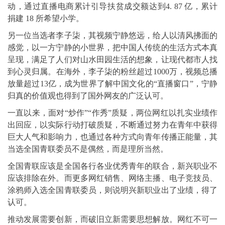
动，通过直播电商累计引导扶贫成交额达到4. 87 亿，累计
捐建 18 所希望小学。
另一位当选者李子柒，其视频宁静悠远，给人以清风拂面的
感觉，以一方宁静的小世界，把中国人传统的生活方式本真
呈现，满足了人们对山水田园生活的想象，让现代都市人找
到心灵归属。在海外，李子柒的粉丝超过1000万，视频总播
放量超过13亿，成为世界了解中国文化的“直播窗口”，宁静
归真的价值观也得到了国外网友的广泛认可。
一直以来，面对“炒作”“作秀”质疑，两位网红以扎实业绩作
出回应，以实际行动打破质疑，不断通过努力在青年中获得
巨大人气和影响力，也通过各种方式向青年传播正能量，其
当选全国青联委员不是偶然，而是理所当然。
全国青联应该是全国各行各业优秀青年的联合，新兴职业不
应该排除在外。而更多网红销售、网络主播、电子竞技员、
涂鸦师入选全国青联委员，则说明兴新职业出了业绩，得了
认可。
推动发展需要创新，而破旧立新需要思想解放。网红不可一