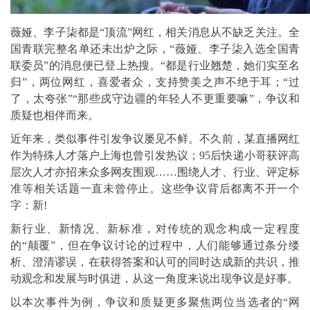
薇娅、李子柒都是“顶流”网红，相关消息从不缺乏关注。全
国青联完整名单还未出炉之际，“薇娅、李子柒入选全国青
联委员”的消息便已登上热搜。“都是行业翘楚，她们实至名
归”，两位网红，喜爱者众，支持赞美之声不绝于耳；“过
了，太夸张”“那些戍守边疆的年轻人不更重要嘛”，争议和
质疑也相伴而来。
近年来，类似事件引发争议屡见不鲜。不久前，某直播网红
作为特殊人才落户上海也曾引发热议；95后快递小哥获评高
层次人才亦招来众多网友围观……围绕人才、行业、评定标
准等相关话题一直未曾停止。这些争议背后都离不开一个
字：新!
新行业、新情况、新标准，对传统的观念构成一定程度
的“颠覆”，但在争议讨论的过程中，人们能够通过条分缕
析、澄清谬误，在获得答案和认可的同时达成新的共识，推
动观念和发展与时俱进，从这一角度来说出现争议是好事。
以本次事件为例，争议和质疑更多聚焦两位当选者的“网