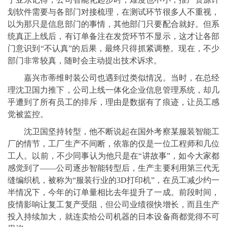
划软件需要与各部门对接梳理，在测试环节很多人不重视，
以为那只是信息部门的事情，其他部门只要配合就好。但系
统真正上线后，有订单备注在发货环节不显示，这才让各部
门意识到“不认真”的后果，最终只得抓紧调整。现在，不少
部门非常较真，随时会主动提出技术诉求。
嘉兴市蒂维时装公司也遇到过类似情况。当时，在总经
理沈卫国力推下，公司上线一体化企业信息管理系统，却几
乎遭到了所有员工的排斥，理由是数据有了痕迹，让员工感
觉被监控。
沈卫国坚持转型，他不断说起在国外考察某服装智能工
厂的情节，工厂生产不间断，依靠的仅是一位工程师和几位
工人。以前，不少同事认为他只是在“讲故事”，如今大家都
感觉到了——公司逐步智能转型后，生产主要利用第三代无
缝编织机，被称为“服装行业的3D打印机”，在员工减少约一
半情况下，今年的订单量相比去年提升了一成。前段时间，
疫情影响让复工复产受阻，但公司业绩很快增长，而且生产
投入持续加大，就连卖给公司机器的日本设备商都觉得不可