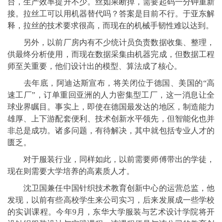
台，生产效率提升不少。丝如果断掉，需要起码一分钟重新
接。拉丝工可以用机器替代吗？答案是目前不行。于亚东解
释，拉丝的技术要求很高，而现在的机械手韧性难以达到。
另外，以前厂房内有不少统计员负责数据收集、整理，
供最终分析使用，而现在数据采集由机器完成，但数据工程
师至关重要，他们设计出的模型、算法成了核心。
去年底，阿迪达斯宣布，将关闭位于德国、美国的“高
速工厂”，订单重回亚洲的人力密集型工厂，这一消息让全
球业界瞩目。事实上，即使在德国最发达的地区，制造能力
雄厚、上下游配套便利、技术创新水平领先，但智能化也并
非总是成功。诸多问题，有待解决，其中就包括专业人才的
匮乏。
对于服装行业，同样如此，以前需要师傅带出的学徒，
现在则需要大学培养的高素质人才。
沈卫国兼任中国针织技术教育创新中心的运营总监，他
发现，以前有些高校学生来公司实习，后来发展成一些学校
的实训课程。今年9月，东华大学服装与艺术设计学院将开