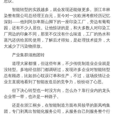
思议。
智能转型的实践越多，就会发现还能做更多。浙江丰林
染整有限公司总经理王自元，至今对一次欧洲考察经历记忆
深刻——他到阿尔卑斯山脚下的一座印染工厂，旁边有葡萄
园，还有不少人居住。让他惊讶的是，和大多数人对印染工
厂周边的印象不同，那里不仅没有什么味道，工厂的热水和
蒸汽还供给居民使用，了解后才得知，是处理技术提升，大
大减少了污染物排放。
产业集群须抱团转
道理大家都懂，但这些年来，不少传统制造业企业就是
没转型。多地经信部门都调研过，发现许多企业对智能转型
总有顾虑，比如担心耽误订单和生产，不过，这场疫情让企
业主直观地看到了智能改造后的竞争力，纷纷动了心思。
但下决心转型也一时没方向，怎么办？靠行业内的龙头
企业带一带，也许是一种路子。
还是在浙江桐乡，在智能制造方面布局较早的新凤鸣集
团，专门剥离出智能化服务公司，从服务自己到服务整个行