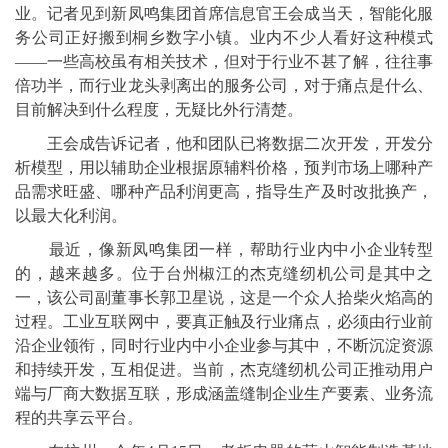
业。记者见到新凤鸣集团首席信息官王会成当天，智能化服
务公司正好搬到桐乡数字小镇。业内不少人看好这种模式
——一些高校虽有相关技术，但对于行业不甚了解，往往事
倍功半，而行业龙头剥离出的服务公司，对于痛点是什么、
目前解决到什么程度，无疑比外行清楚。
王会成告诉记者，他和团队已将数据二次开发，开发分
析模型，用以辅助企业根据原辅料价格，预判市场上哪种产
品需求旺盛、哪种产品利润更高，指导生产及时改批换产，
以最大化利润。
最近，像新凤鸣集团一样，帮助行业内中小企业转型
的，越来越多。位于台州椒江的杰克缝纫机公司是其中之
一，该公司副董事长郭卫星说，这是一个众人拾柴火焰高的
过程。工业互联网中，要真正触及行业痛点，必须由行业前
沿企业领衔，同时行业内中小企业参与其中，不断沉淀资源
和持续开发，互相促进。当前，杰克缝纫机公司正推动用户
端与厂商大数据互联，形成涵盖缝制企业生产要素、业务流
程的共享云平台。