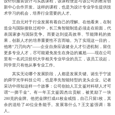
设针织服装设计与实践课程，该课程便是与该公司的教育创
新中心合作开发。这样的课程，也是为设计专业学生提供技
术学习的机会，培养行业需要的人才。
王自元对于行业发展有着自己的理解。在他看来，在制
造业与国际接轨过程中，长三角智能制造必须走在前面，代
表国家参与国际竞争。而要达到提高效率、节能降耗的效
果，创新人才的培养重要性不言而喻。为了实现这一目的，
他将“刀刃向内”——企业自身应该健全人才引进机制，留住
更多专业人才，尽可能避免发生在身边的尴尬——现在公司
里有一名武汉纺织大学相关专业毕业的员工，该员工说起，
同学里只有他从事专业工作。
其实无论哪个发展阶段，人都是发展关键。诞生于宁波
的舜宇光学科技公司，也是率先智能转型的龙头企业。记者
采访中得知这样一个故事：公司创始人王文鉴对科研人才可
谓“一掷千金”。有一年王文鉴因杰出贡献，被奖励了一块
280克的金牌。他把金牌打成41枚金戒指，自己只留1枚，其
余的送给了40位业务能手。发展靠什么？王文鉴强调：靠
人。