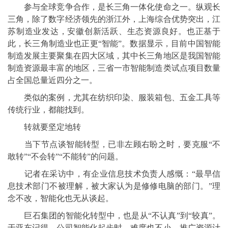
参与全球竞争合作，是长三角一体化使命之一。纵观长
三角，除了数字经济领先的浙江外，上海综合优势突出，江
苏制造业发达，安徽创新活跃、生态资源良好。也正基于
此，长三角制造业也正更“智能”。数据显示，目前中国智能
制造发展主要聚集在四大区域，其中长三角地区是我国智能
制造资源最丰富的地区，三省一市智能制造类试点项目数量
占全国总量近四分之一。
类似的案例，尤其在纺织印染、服装箱包、五金工具等
传统行业，都能找到。
转就要坚定地转
当下节点谈智能转型，已非左顾右盼之时，要克服“不
敢转”“不会转”“不能转”的问题。
记者在采访中，有企业信息技术负责人感慨：“最早信
息技术部门不被理解，被大家认为是修修电脑的部门。”理
念不改，智能化也无从谈起。
巨石集团的智能化转型中，也是从“不认真”到“较真”。
于亚东记得，公司智能化起步时，难度也不小，推广资源计